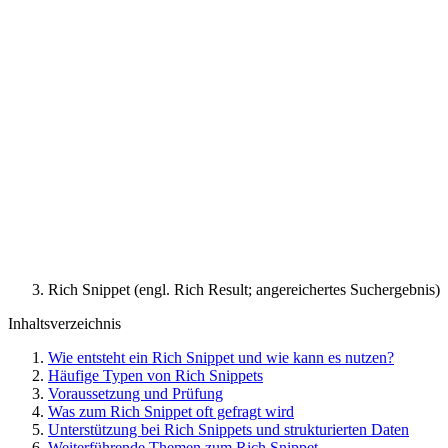
Rich Snippet (engl. Rich Result; angereichertes Suchergebnis)
Inhaltsverzeichnis
Wie entsteht ein Rich Snippet und wie kann es nutzen?
Häufige Typen von Rich Snippets
Voraussetzung und Prüfung
Was zum Rich Snippet oft gefragt wird
Unterstützung bei Rich Snippets und strukturierten Daten
Weiterführende Themen zum Rich Snippet