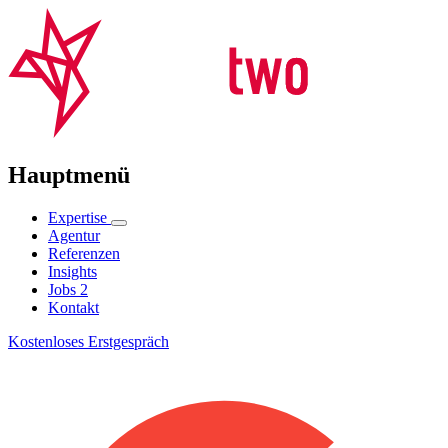
Hauptmenü
Expertise
Agentur
Referenzen
Insights
Jobs
2
Kontakt
Kostenloses Erstgespräch