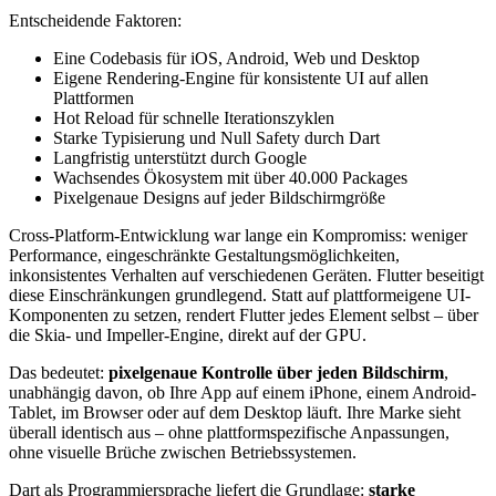
Entscheidende Faktoren:
Eine Codebasis für iOS, Android, Web und Desktop
Eigene Rendering-Engine für konsistente UI auf allen
Plattformen
Hot Reload für schnelle Iterationszyklen
Starke Typisierung und Null Safety durch Dart
Langfristig unterstützt durch Google
Wachsendes Ökosystem mit über 40.000 Packages
Pixelgenaue Designs auf jeder Bildschirmgröße
Cross-Platform-Entwicklung war lange ein Kompromiss: weniger
Performance, eingeschränkte Gestaltungsmöglichkeiten,
inkonsistentes Verhalten auf verschiedenen Geräten. Flutter beseitigt
diese Einschränkungen grundlegend. Statt auf plattformeigene UI-
Komponenten zu setzen, rendert Flutter jedes Element selbst – über
die Skia- und Impeller-Engine, direkt auf der GPU.
Das bedeutet:
pixelgenaue Kontrolle über jeden Bildschirm
,
unabhängig davon, ob Ihre App auf einem iPhone, einem Android-
Tablet, im Browser oder auf dem Desktop läuft. Ihre Marke sieht
überall identisch aus – ohne plattformspezifische Anpassungen,
ohne visuelle Brüche zwischen Betriebssystemen.
Dart als Programmiersprache liefert die Grundlage:
starke