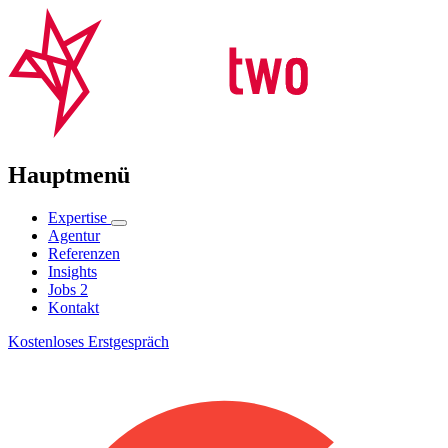
Hauptmenü
Expertise
Agentur
Referenzen
Insights
Jobs
2
Kontakt
Kostenloses Erstgespräch