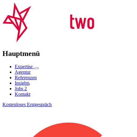
Hauptmenü
Expertise
Agentur
Referenzen
Insights
Jobs
2
Kontakt
Kostenloses Erstgespräch