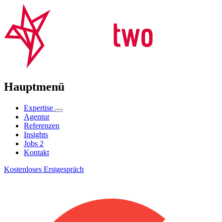
Hauptmenü
Expertise
Agentur
Referenzen
Insights
Jobs
2
Kontakt
Kostenloses Erstgespräch