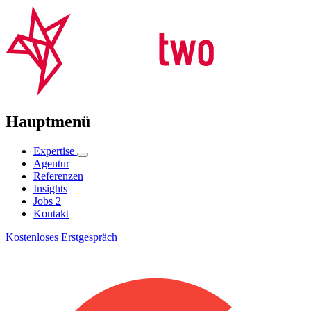
Hauptmenü
Expertise
Agentur
Referenzen
Insights
Jobs
2
Kontakt
Kostenloses Erstgespräch