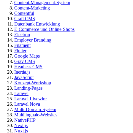
Content-Management-System
Content-Marketing
Contentful
Craft CMS
Datenbank Entwicklung
E-Commerce und Online-Shops
Electron
Employer Branding
Filament
Flutter
Google Maps
Grav CMS
Headless CMS
Inertia.js
JavaScript
Konzept-Workshop
Landing-Pages
Laravel
Laravel Livewire
Laravel Nova
Multi-Domain-System
Multilinguale-Websites
NativePHP
Next.js
Nuxt.js