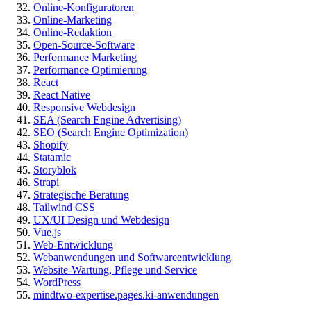
Online-Konfiguratoren
Online-Marketing
Online-Redaktion
Open-Source-Software
Performance Marketing
Performance Optimierung
React
React Native
Responsive Webdesign
SEA (Search Engine Advertising)
SEO (Search Engine Optimization)
Shopify
Statamic
Storyblok
Strapi
Strategische Beratung
Tailwind CSS
UX/UI Design und Webdesign
Vue.js
Web-Entwicklung
Webanwendungen und Softwareentwicklung
Website-Wartung, Pflege und Service
WordPress
mindtwo-expertise.pages.ki-anwendungen