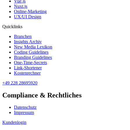
Vue.js
Nuxt.js
Online-Marketing
UX/UI Design
Quicklinks
Branchen
Insights Archiv
New Media Lexikon
Coding Guidelines
Branding Guidelines
One-Time-Secrets
Link-Shortener
Kostenrechner
+49 228 28695920
Compliance & Rechtliches
Datenschutz
Impressum
Kundenlogin