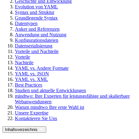
Geschichte und Entwicklung
Evolution von YAML
Syntax und Struktur
Grundlegende Syntax
Datentypen
Anker und Referenzen
Anwendung und Nutzung
Konfigurationsdateien
Datenserialisierung
Vorteile und Nachteile
Vorteile
Nachteile
YAML vs. Andere Formate
YAML vs. JSON
YAML vs. XML
Best Practices
Studien und aktuelle Entwicklungen
mindtwo: Ihre Experten für leistungsfähige und skalierbare
Webanwendungen
Warum mindtwo Ihre erste Wahl ist
Unsere Expertise
Kontaktieren Sie Uns
Inhaltsverzeichnis