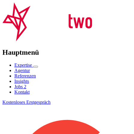
Hauptmenü
Expertise
Agentur
Referenzen
Insights
Jobs
2
Kontakt
Kostenloses Erstgespräch