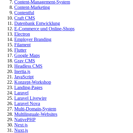
Content-Management-System
Content-Marketing
Contentful
Craft CMS
Datenbank Entwicklung
E-Commerce und Online-Shops
Electron
Employer Branding
Filament
Flutter
Google Maps
Grav CMS
Headless CMS
Inertia.js
JavaScript
Konzept-Workshop
Landing-Pages
Laravel
Laravel Livewire
Laravel Nova
Multi-Domain-System
Multilinguale-Websites
NativePHP
Next.js
Nuxt.js