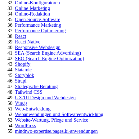
Online-Konfiguratoren
Online-Marketing
Online-Redaktion
Open-Source-Software
Performance Marketing
Performance Optimierung
React
React Native
Responsive Webdesign
SEA (Search Engine Advertising)
SEO (Search Engine Optimization)
Shopify
Statamic
Storyblok
Strapi
Strategische Beratung
Tailwind CSS
UX/UI Design und Webdesign
Vue.js
Web-Entwicklung
Webanwendungen und Softwareentwicklung
Website-Wartung, Pflege und Service
WordPress
mindtwo-expertise.pages.ki-anwendungen