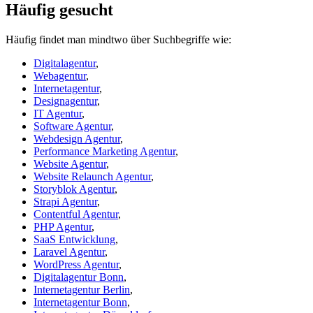
Häufig gesucht
Häufig findet man mindtwo über Suchbegriffe wie:
Digitalagentur
,
Webagentur
,
Internetagentur
,
Designagentur
,
IT Agentur
,
Software Agentur
,
Webdesign Agentur
,
Performance Marketing Agentur
,
Website Agentur
,
Website Relaunch Agentur
,
Storyblok Agentur
,
Strapi Agentur
,
Contentful Agentur
,
PHP Agentur
,
SaaS Entwicklung
,
Laravel Agentur
,
WordPress Agentur
,
Digitalagentur Bonn
,
Internetagentur Berlin
,
Internetagentur Bonn
,