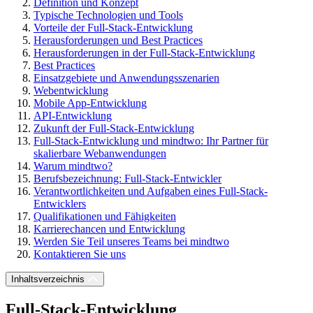
Definition und Konzept
Typische Technologien und Tools
Vorteile der Full-Stack-Entwicklung
Herausforderungen und Best Practices
Herausforderungen in der Full-Stack-Entwicklung
Best Practices
Einsatzgebiete und Anwendungsszenarien
Webentwicklung
Mobile App-Entwicklung
API-Entwicklung
Zukunft der Full-Stack-Entwicklung
Full-Stack-Entwicklung und mindtwo: Ihr Partner für
skalierbare Webanwendungen
Warum mindtwo?
Berufsbezeichnung: Full-Stack-Entwickler
Verantwortlichkeiten und Aufgaben eines Full-Stack-
Entwicklers
Qualifikationen und Fähigkeiten
Karrierechancen und Entwicklung
Werden Sie Teil unseres Teams bei mindtwo
Kontaktieren Sie uns
Inhaltsverzeichnis
Full-Stack-Entwicklung