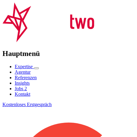
Hauptmenü
Expertise
Agentur
Referenzen
Insights
Jobs
2
Kontakt
Kostenloses Erstgespräch