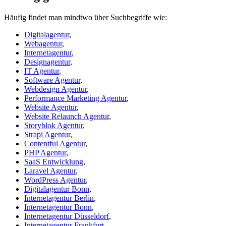
Häufig findet man mindtwo über Suchbegriffe wie:
Digitalagentur
,
Webagentur
,
Internetagentur
,
Designagentur
,
IT Agentur
,
Software Agentur
,
Webdesign Agentur
,
Performance Marketing Agentur
,
Website Agentur
,
Website Relaunch Agentur
,
Storyblok Agentur
,
Strapi Agentur
,
Contentful Agentur
,
PHP Agentur
,
SaaS Entwicklung
,
Laravel Agentur
,
WordPress Agentur
,
Digitalagentur Bonn
,
Internetagentur Berlin
,
Internetagentur Bonn
,
Internetagentur Düsseldorf
,
Internetagentur Frankfurt
,