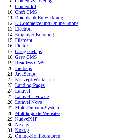
Content-Marketing
Contentful
Craft CMS
Datenbank Entwicklung
E-Commerce und Online-Shops
Electron
Employer Branding
Filament
Flutter
Google Maps
Grav CMS
Headless CMS
Inertia.js
JavaScript
Konzept-Workshop
Landing-Pages
Laravel
Laravel Livewire
Laravel Nova
Multi-Domain-System
Multilinguale-Websites
NativePHP
Next.js
Nuxt.js
Online-Konfiguratoren