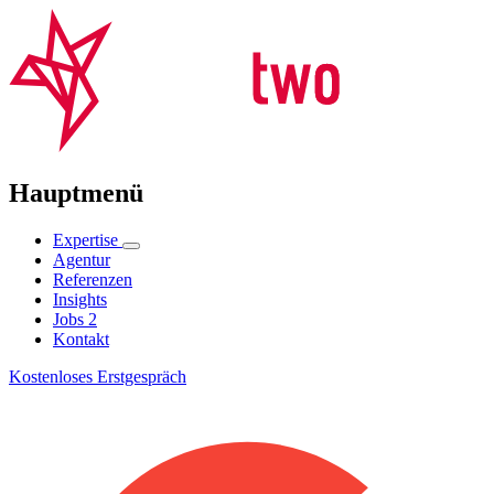
Hauptmenü
Expertise
Agentur
Referenzen
Insights
Jobs
2
Kontakt
Kostenloses Erstgespräch