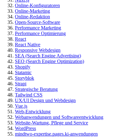
Online-Konfiguratoren
Online-Marketing
Online-Redaktion
Open-Source-Software
Performance Marketing
Performance Optimierung
React
React Native
Responsive Webdesign
SEA (Search Engine Advertising)
SEO (Search Engine Optimization)
Shopify
Statamic
Storyblok
Strapi
Strategische Beratung
Tailwind CSS
UX/UI Design und Webdesign
Vue.js
Web-Entwicklung
Webanwendungen und Softwareentwicklung
Website-Wartung, Pflege und Service
WordPress
mindtwo-expertise.pages.ki-anwendungen