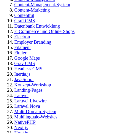
Content-Management-System
Content-Marketing
Contentful
Craft CMS
Datenbank Entwicklung
E-Commerce und Online-Shops
Electron
Employer Branding
Filament
Flutter
Google Maps
Grav CMS
Headless CMS
Inertia.js
JavaScript
Konzept-Workshop
Landing-Pages
Laravel
Laravel Livewire
Laravel Nova
Multi-Domain-System
Multilinguale-Websites
NativePHP
Next.js
Nuxt.js