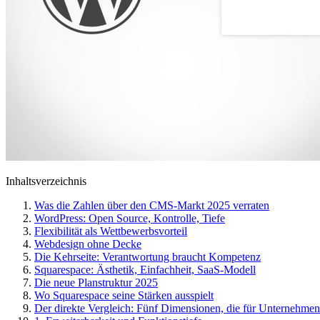
Inhaltsverzeichnis
Was die Zahlen über den CMS-Markt 2025 verraten
WordPress: Open Source, Kontrolle, Tiefe
Flexibilität als Wettbewerbsvorteil
Webdesign ohne Decke
Die Kehrseite: Verantwortung braucht Kompetenz
Squarespace: Ästhetik, Einfachheit, SaaS-Modell
Die neue Planstruktur 2025
Wo Squarespace seine Stärken ausspielt
Der direkte Vergleich: Fünf Dimensionen, die für Unternehmen