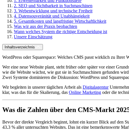
1. Erweiterbarkeit und Funktionstiefe
2. SEO und Sichtbarkeit in Suchmaschinen
3. Webentwicklung und technische Freiheit
4. Datensouveränität und Unabhängigkeit
5. Gesamtkosten und langfristige Wirtschaftlichkeit
Was wir aus der Praxis beobachten
Wann welches System die richtige Entscheidung ist
Unsere Einschätzung
Inhaltsverzeichnis
WordPress oder Squarespace: Welches CMS passt wirklich zu Ihrer W
Wer eine neue Website plant, steht früher oder später vor einer Grund
wie die Website wächst, wie gut sie in Suchmaschinen gefunden wird,
Zwei Systeme dominieren die Diskussion: WordPress und Squarespace. 
Wir begleiten in unserer täglichen Arbeit als
Digitalagentur
Unternehme
klar, was das für die Skalierung, das
Online Marketing
oder die techni
Was die Zahlen über den CMS-Markt 2025
Bevor der direkte Vergleich beginnt, lohnt ein kurzer Blick auf den
43,3 % aller untersuchten Websites. Das ist eine bemerkenswerte Mark