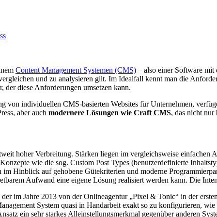
ss
einem
Content Management Systemen (CMS)
– also einer Software mit
ergleichen und zu analysieren gilt. Im Idealfall kennt man die Anforde
, der diese Anforderungen umsetzen kann.
g von individuellen CMS-basierten Websites für Unternehmen, verfüge
Press, aber auch
modernere Lösungen wie Craft CMS
, das nicht nu
it hoher Verbreitung. Stärken liegen im vergleichsweise einfachen Au
 Konzepte wie die sog. Custom Post Types (benutzerdefinierte Inhaltst
h im Hinblick auf gehobene Gütekriterien und moderne Programmierp
tretbarem Aufwand eine eigene Lösung realisiert werden kann. Die Inten
der im Jahre 2013 von der Onlineagentur „Pixel & Tonic“ in der ersten
 Management System quasi in Handarbeit exakt so zu konfigurieren, wie
m Ansatz ein sehr starkes Alleinstellungsmerkmal gegenüber anderen Sys