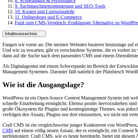
8. Schnelligkeit & Performance
9. Suchmaschinenoptimierung und SEO-Tools
10. Kosten und Lizenzmodelle
11. Onlineshops und E-Commerce
Fazit zum CMS-Vergleich: Erstklassige Alternative zu WordPre
Inhaltsverzeichnis
Fangen wir vorne an: Die meisten Websites basieren heutzutage auf 
Und wie zu erwarten, gibt es verschiedene Systeme, die es vorher zu v
dann auf die Suche nach dem passenden CMS und einem Dienstleister
Als Digitalagentur mit einem Schwerpunkt im Bereich der Entwicklun
Management Systemen. Darunter fällt natürlich der Platzhirsch Word
Wie ist die Ausgangslage?
WordPress ist ein Open-Source Content Management System mit weltwe
schnelle Einarbeitung ermöglicht. Ebenso positiv hervorzuheben sind
große Ökosystem für Plugins und kostengünstige Themes, was jedoc
verfolgen den Ansatz, Plugins nur dort einzusetzen, wo nicht mit ver
Craft CMS ist ein vergleichsweise junger Konkurrent von WordPress, 
CMS
auf einem völlig neuen Ansatz, der es ermöglicht, ein Content
perfektioniert. Craft CMS, wie es heute bereitsteht, bietet mit diese