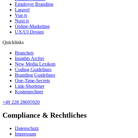
Employer Branding
Laravel
Vue.js
Nuxt.js
Online-Marketing
UX/UI Design
Quicklinks
Branchen
Insights Archiv
New Media Lexikon
Coding Guidelines
Branding Guidelines
One-Time-Secrets
Link-Shortener
Kostenrechner
+49 228 28695920
Compliance & Rechtliches
Datenschutz
Impressum