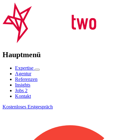
Hauptmenü
Expertise
Agentur
Referenzen
Insights
Jobs
2
Kontakt
Kostenloses Erstgespräch