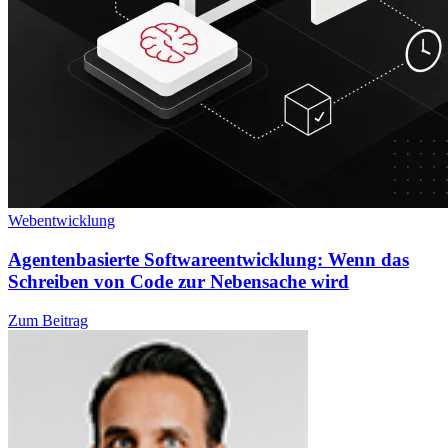
Webentwicklung
Agentenbasierte Softwareentwicklung: Wenn das
Schreiben von Code zur Nebensache wird
Zum Beitrag