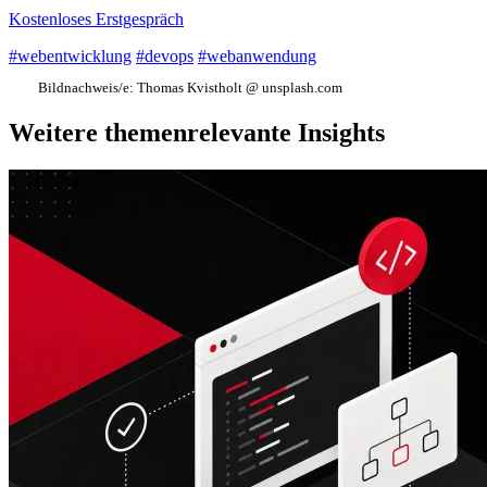
Kostenloses Erstgespräch
#webentwicklung
#devops
#webanwendung
Bildnachweis/e:
Thomas Kvistholt @ unsplash.com
Weitere themenrelevante Insights