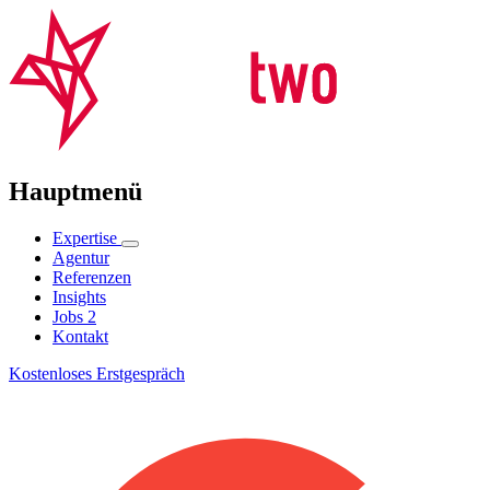
Hauptmenü
Expertise
Agentur
Referenzen
Insights
Jobs
2
Kontakt
Kostenloses Erstgespräch