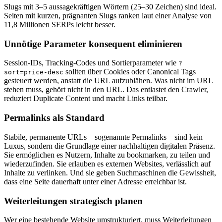
Slugs mit 3–5 aussagekräftigen Wörtern (25–30 Zeichen) sind ideal.
Seiten mit kurzen, prägnanten Slugs ranken laut einer Analyse von
11,8 Millionen SERPs leicht besser.
Unnötige Parameter konsequent eliminieren
Session-IDs, Tracking-Codes und Sortierparameter wie
?
sollten über Cookies oder Canonical Tags
sort=price-desc
gesteuert werden, anstatt die URL aufzublähen. Was nicht im URL
stehen muss, gehört nicht in den URL. Das entlastet den Crawler,
reduziert Duplicate Content und macht Links teilbar.
Permalinks als Standard
Stabile, permanente URLs – sogenannte Permalinks – sind kein
Luxus, sondern die Grundlage einer nachhaltigen digitalen Präsenz.
Sie ermöglichen es Nutzern, Inhalte zu bookmarken, zu teilen und
wiederzufinden. Sie erlauben es externen Websites, verlässlich auf
Inhalte zu verlinken. Und sie geben Suchmaschinen die Gewissheit,
dass eine Seite dauerhaft unter einer Adresse erreichbar ist.
Weiterleitungen strategisch planen
Wer eine bestehende Website umstrukturiert, muss Weiterleitungen