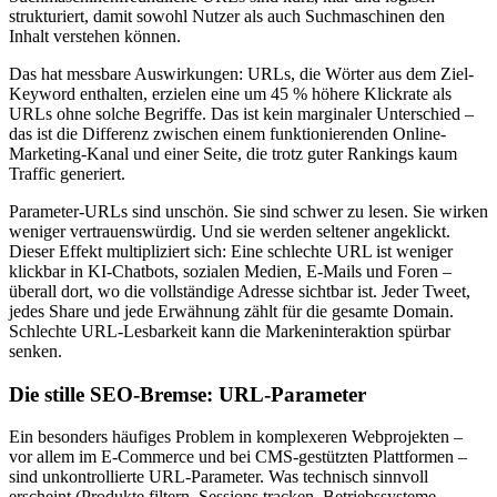
strukturiert, damit sowohl Nutzer als auch Suchmaschinen den
Inhalt verstehen können.
Das hat messbare Auswirkungen: URLs, die Wörter aus dem Ziel-
Keyword enthalten, erzielen eine um 45 % höhere Klickrate als
URLs ohne solche Begriffe. Das ist kein marginaler Unterschied –
das ist die Differenz zwischen einem funktionierenden Online-
Marketing-Kanal und einer Seite, die trotz guter Rankings kaum
Traffic generiert.
Parameter-URLs sind unschön. Sie sind schwer zu lesen. Sie wirken
weniger vertrauenswürdig. Und sie werden seltener angeklickt.
Dieser Effekt multipliziert sich: Eine schlechte URL ist weniger
klickbar in KI-Chatbots, sozialen Medien, E-Mails und Foren –
überall dort, wo die vollständige Adresse sichtbar ist. Jeder Tweet,
jedes Share und jede Erwähnung zählt für die gesamte Domain.
Schlechte URL-Lesbarkeit kann die Markeninteraktion spürbar
senken.
Die stille SEO-Bremse: URL-Parameter
Ein besonders häufiges Problem in komplexeren Webprojekten –
vor allem im E-Commerce und bei CMS-gestützten Plattformen –
sind unkontrollierte URL-Parameter. Was technisch sinnvoll
erscheint (Produkte filtern, Sessions tracken, Betriebssysteme