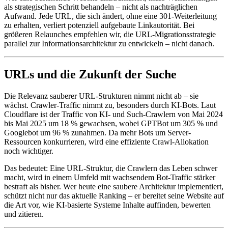
als strategischen Schritt behandeln – nicht als nachträglichen
Aufwand. Jede URL, die sich ändert, ohne eine 301-Weiterleitung
zu erhalten, verliert potenziell aufgebaute Linkautorität. Bei
größeren Relaunches empfehlen wir, die URL-Migrationsstrategie
parallel zur Informationsarchitektur zu entwickeln – nicht danach.
URLs und die Zukunft der Suche
Die Relevanz sauberer URL-Strukturen nimmt nicht ab – sie
wächst. Crawler-Traffic nimmt zu, besonders durch KI-Bots. Laut
Cloudflare ist der Traffic von KI- und Such-Crawlern von Mai 2024
bis Mai 2025 um 18 % gewachsen, wobei GPTBot um 305 % und
Googlebot um 96 % zunahmen. Da mehr Bots um Server-
Ressourcen konkurrieren, wird eine effiziente Crawl-Allokation
noch wichtiger.
Das bedeutet: Eine URL-Struktur, die Crawlern das Leben schwer
macht, wird in einem Umfeld mit wachsendem Bot-Traffic stärker
bestraft als bisher. Wer heute eine saubere Architektur implementiert,
schützt nicht nur das aktuelle Ranking – er bereitet seine Website auf
die Art vor, wie KI-basierte Systeme Inhalte auffinden, bewerten
und zitieren.