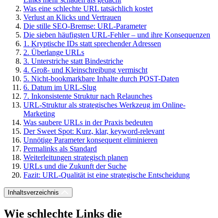
Was eine schlechte URL tatsächlich kostet
Verlust an Klicks und Vertrauen
Die stille SEO-Bremse: URL-Parameter
Die sieben häufigsten URL-Fehler – und ihre Konsequenzen
1. Kryptische IDs statt sprechender Adressen
2. Überlange URLs
3. Unterstriche statt Bindestriche
4. Groß- und Kleinschreibung vermischt
5. Nicht-bookmarkbare Inhalte durch POST-Daten
6. Datum im URL-Slug
7. Inkonsistente Struktur nach Relaunches
URL-Struktur als strategisches Werkzeug im Online-
Marketing
Was saubere URLs in der Praxis bedeuten
Der Sweet Spot: Kurz, klar, keyword-relevant
Unnötige Parameter konsequent eliminieren
Permalinks als Standard
Weiterleitungen strategisch planen
URLs und die Zukunft der Suche
Fazit: URL-Qualität ist eine strategische Entscheidung
Inhaltsverzeichnis
Wie schlechte Links die