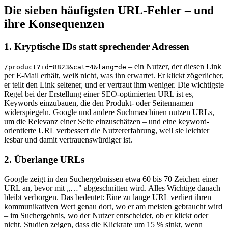
Die sieben häufigsten URL-Fehler – und
ihre Konsequenzen
1. Kryptische IDs statt sprechender Adressen
– ein Nutzer, der diesen Link
/product?id=8823&cat=4&lang=de
per E-Mail erhält, weiß nicht, was ihn erwartet. Er klickt zögerlicher,
er teilt den Link seltener, und er vertraut ihm weniger. Die wichtigste
Regel bei der Erstellung einer SEO-optimierten URL ist es,
Keywords einzubauen, die den Produkt- oder Seitennamen
widerspiegeln. Google und andere Suchmaschinen nutzen URLs,
um die Relevanz einer Seite einzuschätzen – und eine keyword-
orientierte URL verbessert die Nutzererfahrung, weil sie leichter
lesbar und damit vertrauenswürdiger ist.
2. Überlange URLs
Google zeigt in den Suchergebnissen etwa 60 bis 70 Zeichen einer
URL an, bevor mit „…" abgeschnitten wird. Alles Wichtige danach
bleibt verborgen. Das bedeutet: Eine zu lange URL verliert ihren
kommunikativen Wert genau dort, wo er am meisten gebraucht wird
– im Suchergebnis, wo der Nutzer entscheidet, ob er klickt oder
nicht. Studien zeigen, dass die Klickrate um 15 % sinkt, wenn