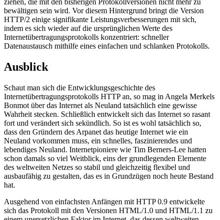
ziehen, die mit den bisherigen Protokollversionen nicht mehr zu
bewältigen sein wird. Vor diesem Hintergrund bringt die Version
HTTP/2 einige signifikante Leistungsverbesserungen mit sich,
indem es sich wieder auf die ursprünglichen Werte des
Internetübertragungsprotokolls konzentriert: schneller
Datenaustausch mithilfe eines einfachen und schlanken Protokolls.
Ausblick
Schaut man sich die Entwicklungsgeschichte des
Internetübertragungsprotokolls HTTP an, so mag in Angela Merkels
Bonmot über das Internet als Neuland tatsächlich eine gewisse
Wahrheit stecken. Schließlich entwickelt sich das Internet so rasant
fort und verändert sich sekündlich. So ist es wohl tatsächlich so,
dass den Gründern des Arpanet das heutige Internet wie ein
Neuland vorkommen muss, ein schnelles, faszinierendes und
lebendiges Neuland. Internetpioniere wie Tim Berners-Lee hatten
schon damals so viel Weitblick, eins der grundlegenden Elemente
des weltweiten Netzes so stabil und gleichzeitig flexibel und
ausbaufähig zu gestalten, das es in Grundzügen noch heute Bestand
hat.
Ausgehend von einfachsten Anfängen mit HTTP 0.9 entwickelte
sich das Protokoll mit den Versionen HTML/1.0 und HTML/1.1 zu
einem unersetzlichen Faktor im Internet, das dessen weltweiten