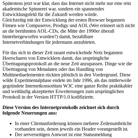
Spätestens jetzt war klar, dass das Internet nicht mehr nur eine rein
akademische Spinnerei war, sondern ein spannendes
Entwicklungsfeld für die Zukunft werden würde.
Gleichzeitig mit der Entwicklung der ersten Browser begannen
Firmen wie Compuserve, Prodigy und AOL (Wer erinnert sich nicht
an die berühmten AOL-CDs, die Mitte der 1990er überall
hinterhergeworfen wurden?) damit, bezahlbare
Internetverbindungen für jedermann anzubieten.
Für das sich in dieser Zeit rasant entwickelnde Netz begannen
Heerscharen von Entwicklern damit, das ursprüngliche
Übertragungsprotokoll an die neue Zeit anzupassen. Dinge wie die
Übertragung von Metadaten oder das Handling von
Multimediaelementen rückten plötzlich in den Vordergrund. Diese
wilde Experimentalphase endete im Jahr 1996, als das mittlerweile
gegründete Internetkonsortium W3C eine ganze Reihe praktikabler
und weitläufig akzeptierter Erweiterungen zum ursprünglichen
Protokoll in der Version HTTP/1.0 kodifizierte.
Diese Version des Internetprotokolls zeichnet sich durch
folgende Neuerungen aus:
In einer Clientanforderung können mehrere Zeilenumbrüche
vorhanden sein, denen jeweils ein Header vorangestellt ist.
Der serverseitigen Antwort ist eine Statusmeldung