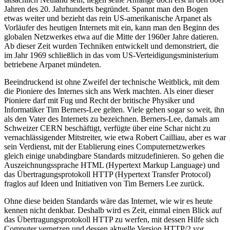
Jahren des 20. Jahrhunderts begründet. Spannt man den Bogen
etwas weiter und bezieht das rein US-amerikanische Arpanet als
Vorläufer des heutigen Internets mit ein, kann man den Beginn des
globalen Netzwerkes etwa auf die Mitte der 1960er Jahre datieren.
Ab dieser Zeit wurden Techniken entwickelt und demonstriert, die
im Jahr 1969 schließlich in das vom US-Verteidigungsministerium
betriebene Arpanet mündeten.
Beeindruckend ist ohne Zweifel der technische Weitblick, mit dem
die Pioniere des Internes sich ans Werk machten. Als einer dieser
Pioniere darf mit Fug und Recht der britische Physiker und
Informatiker Tim Berners-Lee gelten. Viele gehen sogar so weit, ihn
als den Vater des Internets zu bezeichnen. Berners-Lee, damals am
Schweizer CERN beschäftigt, verfügte über eine Schar nicht zu
vernachlässigender Mitstreiter, wie etwa Robert Cailliau, aber es war
sein Verdienst, mit der Etablierung eines Computernetzwerkes
gleich einige unabdingbare Standards mitzudefinieren. So gehen die
Auszeichnungssprache HTML (Hypertext Markup Language) und
das Übertragungsprotokoll HTTP (Hypertext Transfer Protocol)
fraglos auf Ideen und Initiativen von Tim Berners Lee zurück.
Ohne diese beiden Standards wäre das Internet, wie wir es heute
kennen nicht denkbar. Deshalb wird es Zeit, einmal einen Blick auf
das Übertragungsprotokoll HTTP zu werfen, mit dessen Hilfe sich
Computer vernetzen und dessen aktuelle Version HTTP/2 vor