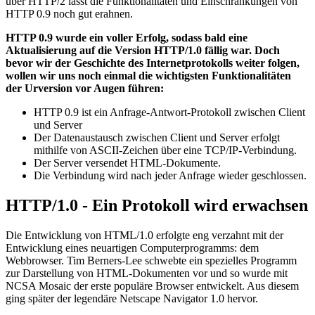
über HTTP/2 lässt die Funktionalitäten und Einschränkungen von
HTTP 0.9 noch gut erahnen.
HTTP 0.9 wurde ein voller Erfolg, sodass bald eine
Aktualisierung auf die Version HTTP/1.0 fällig war. Doch
bevor wir der Geschichte des Internetprotokolls weiter folgen,
wollen wir uns noch einmal die wichtigsten Funktionalitäten
der Urversion vor Augen führen:
HTTP 0.9 ist ein Anfrage-Antwort-Protokoll zwischen Client
und Server
Der Datenaustausch zwischen Client und Server erfolgt
mithilfe von ASCII-Zeichen über eine TCP/IP-Verbindung.
Der Server versendet HTML-Dokumente.
Die Verbindung wird nach jeder Anfrage wieder geschlossen.
HTTP/1.0 - Ein Protokoll wird erwachsen
Die Entwicklung von HTML/1.0 erfolgte eng verzahnt mit der
Entwicklung eines neuartigen Computerprogramms: dem
Webbrowser. Tim Berners-Lee schwebte ein spezielles Programm
zur Darstellung von HTML-Dokumenten vor und so wurde mit
NCSA Mosaic der erste populäre Browser entwickelt. Aus diesem
ging später der legendäre Netscape Navigator 1.0 hervor.