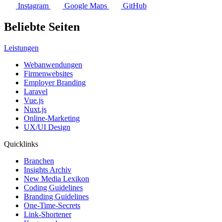
Instagram
Google Maps
GitHub
Beliebte Seiten
Leistungen
Webanwendungen
Firmenwebsites
Employer Branding
Laravel
Vue.js
Nuxt.js
Online-Marketing
UX/UI Design
Quicklinks
Branchen
Insights Archiv
New Media Lexikon
Coding Guidelines
Branding Guidelines
One-Time-Secrets
Link-Shortener