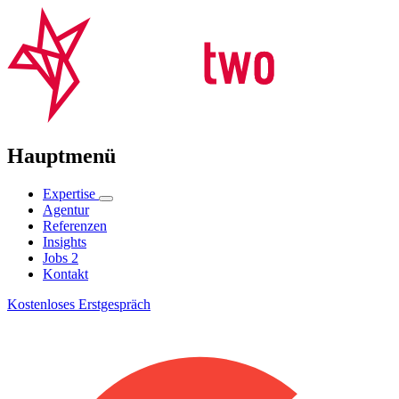
Hauptmenü
Expertise
Agentur
Referenzen
Insights
Jobs
2
Kontakt
Kostenloses Erstgespräch