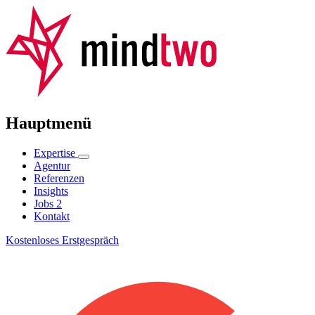
Hauptmenü
Expertise
Agentur
Referenzen
Insights
Jobs
2
Kontakt
Kostenloses Erstgespräch