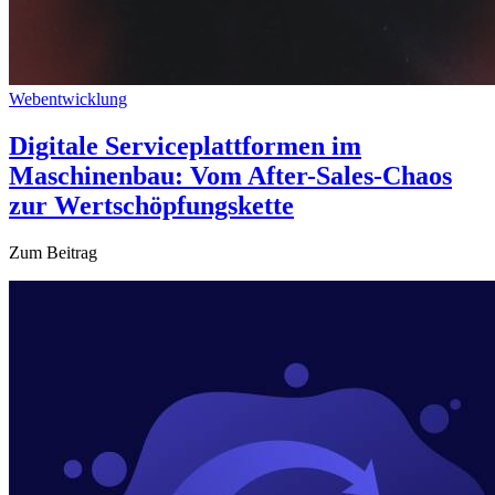
Webentwicklung
Digitale Serviceplattformen im
Maschinenbau: Vom After-Sales-Chaos
zur Wertschöpfungskette
Zum Beitrag