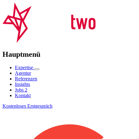
Hauptmenü
Expertise
Agentur
Referenzen
Insights
Jobs
2
Kontakt
Kostenloses Erstgespräch