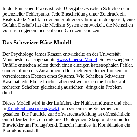
In der klinischen Praxis ist jede Übergabe zwischen Schichten ein
potenzieller Fehlerpunkt. Jede Entscheidung unter Zeitdruck ein
Risiko. Jede Nacht, in der ein erfahrener Chirurg müde operiert, eine
Gefahr. Deshalb hat die Medizin Systeme entwickelt, die Menschen
vor ihren eigenen menschlichen Grenzen schützen.
Das Schweizer-Käse-Modell
Der Psychologe James Reason entwickelte an der Universität
Manchester das sogenannte
Swiss Cheese Model
: Schwerwiegende
Unfälle entstehen selten durch einen einzigen katastrophalen Fehler,
sondern durch das Zusammentreffen mehrerer kleiner Lücken auf
verschiedenen Ebenen eines Systems. Wie Scheiben Schweizer
Käse hat jede Ebene Löcher, aber erst wenn sich die Löcher auf
mehreren Scheiben gleichzeitig ausrichten, dringt ein Problem
durch.
Dieses Modell wird in der Luftfahrt, der Nuklearindustrie und eben
in
Krankenhäusern eingesetzt
, um systemische Sicherheit zu
gestalten. Die Parallele zur Softwareentwicklung ist offensichtlich:
ein fehlender Test, ein unklares Deployment-Skript und ein müder
Entwickler am Freitagabend. Einzeln harmlos, in Kombination ein
Produktionsausfall.