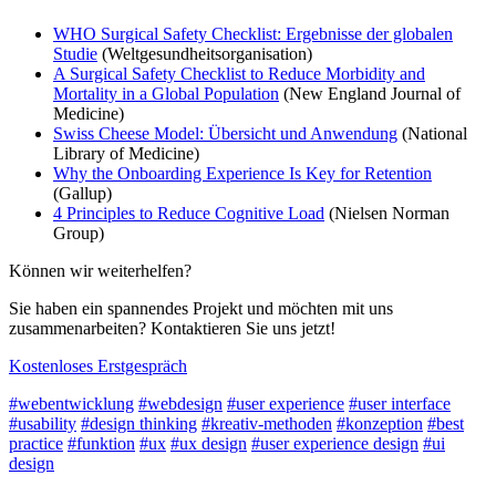
WHO Surgical Safety Checklist: Ergebnisse der globalen
Studie
(Weltgesundheitsorganisation)
A Surgical Safety Checklist to Reduce Morbidity and
Mortality in a Global Population
(New England Journal of
Medicine)
Swiss Cheese Model: Übersicht und Anwendung
(National
Library of Medicine)
Why the Onboarding Experience Is Key for Retention
(Gallup)
4 Principles to Reduce Cognitive Load
(Nielsen Norman
Group)
Können wir weiterhelfen?
Sie haben ein spannendes Projekt und möchten mit uns
zusammenarbeiten? Kontaktieren Sie uns jetzt!
Kostenloses Erstgespräch
#webentwicklung
#webdesign
#user experience
#user interface
#usability
#design thinking
#kreativ-methoden
#konzeption
#best
practice
#funktion
#ux
#ux design
#user experience design
#ui
design