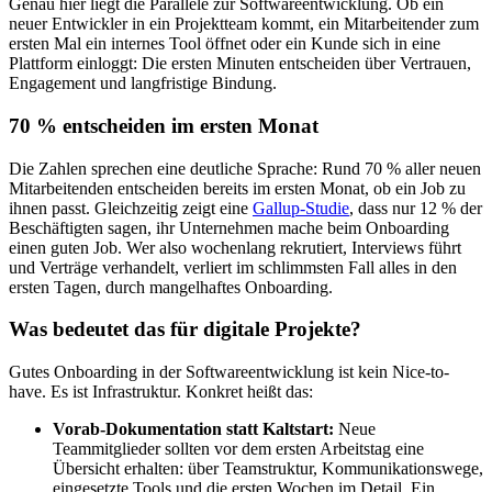
Genau hier liegt die Parallele zur Softwareentwicklung. Ob ein
neuer Entwickler in ein Projektteam kommt, ein Mitarbeitender zum
ersten Mal ein internes Tool öffnet oder ein Kunde sich in eine
Plattform einloggt: Die ersten Minuten entscheiden über Vertrauen,
Engagement und langfristige Bindung.
70 % entscheiden im ersten Monat
Die Zahlen sprechen eine deutliche Sprache: Rund 70 % aller neuen
Mitarbeitenden entscheiden bereits im ersten Monat, ob ein Job zu
ihnen passt. Gleichzeitig zeigt eine
Gallup-Studie
, dass nur 12 % der
Beschäftigten sagen, ihr Unternehmen mache beim Onboarding
einen guten Job. Wer also wochenlang rekrutiert, Interviews führt
und Verträge verhandelt, verliert im schlimmsten Fall alles in den
ersten Tagen, durch mangelhaftes Onboarding.
Was bedeutet das für digitale Projekte?
Gutes Onboarding in der Softwareentwicklung ist kein Nice-to-
have. Es ist Infrastruktur. Konkret heißt das:
Vorab-Dokumentation statt Kaltstart:
Neue
Teammitglieder sollten vor dem ersten Arbeitstag eine
Übersicht erhalten: über Teamstruktur, Kommunikationswege,
eingesetzte Tools und die ersten Wochen im Detail. Ein