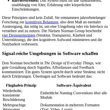
Barrierefreiheit:
Das System muss für alle funktionieren,
unabhängig von Alter, Erfahrung oder körperlichen
Einschränkungen.
Diese Prinzipien sind kein Zufall. Sie entstammen jahrzehntelanger
Forschung zur
kognitiven Belastung
, also dem Maß an mentaler
Anstrengung, das nötig ist, um eine Umgebung oder ein Interface zu
verstehen und zu nutzen. Die Nielsen Norman Group beschreibt
vier Designprinzipien
(Struktur, Transparenz, Klarheit und
Unterstützung), die den kognitiven Aufwand minimieren und die
Nutzbarkeit verbessern.
Signal-reiche Umgebungen in Software schaffen
Don Norman beschreibt in
The Design of Everyday Things
, wie
gute Gestaltung durch Signifier, Affordanzen und Feedback
kommuniziert. Ein gutes System spricht durch seine Struktur, nicht
durch Erklärungen. Übertragen auf Software bedeutet das:
Flughafen-Prinzip
Software-Äquivalent
Wiederholte,
Einheitliche Naming Conventions über alle
konsistente
Module
Beschilderung
Mehrsprachige
Dokumentation in mehreren Formaten
Wegweiser
(Text, Video, Loom)