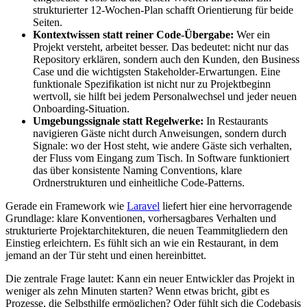
strukturierter 12-Wochen-Plan schafft Orientierung für beide
Seiten.
Kontextwissen statt reiner Code-Übergabe:
Wer ein
Projekt versteht, arbeitet besser. Das bedeutet: nicht nur das
Repository erklären, sondern auch den Kunden, den Business
Case und die wichtigsten Stakeholder-Erwartungen. Eine
funktionale Spezifikation ist nicht nur zu Projektbeginn
wertvoll, sie hilft bei jedem Personalwechsel und jeder neuen
Onboarding-Situation.
Umgebungssignale statt Regelwerke:
In Restaurants
navigieren Gäste nicht durch Anweisungen, sondern durch
Signale: wo der Host steht, wie andere Gäste sich verhalten,
der Fluss vom Eingang zum Tisch. In Software funktioniert
das über konsistente Naming Conventions, klare
Ordnerstrukturen und einheitliche Code-Patterns.
Gerade ein Framework wie
Laravel
liefert hier eine hervorragende
Grundlage: klare Konventionen, vorhersagbares Verhalten und
strukturierte Projektarchitekturen, die neuen Teammitgliedern den
Einstieg erleichtern. Es fühlt sich an wie ein Restaurant, in dem
jemand an der Tür steht und einen hereinbittet.
Die zentrale Frage lautet: Kann ein neuer Entwickler das Projekt in
weniger als zehn Minuten starten? Wenn etwas bricht, gibt es
Prozesse, die Selbsthilfe ermöglichen? Oder fühlt sich die Codebasis