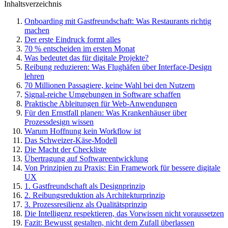
Inhaltsverzeichnis
Onboarding mit Gastfreundschaft: Was Restaurants richtig
machen
Der erste Eindruck formt alles
70 % entscheiden im ersten Monat
Was bedeutet das für digitale Projekte?
Reibung reduzieren: Was Flughäfen über Interface-Design
lehren
70 Millionen Passagiere, keine Wahl bei den Nutzern
Signal-reiche Umgebungen in Software schaffen
Praktische Ableitungen für Web-Anwendungen
Für den Ernstfall planen: Was Krankenhäuser über
Prozessdesign wissen
Warum Hoffnung kein Workflow ist
Das Schweizer-Käse-Modell
Die Macht der Checkliste
Übertragung auf Softwareentwicklung
Von Prinzipien zu Praxis: Ein Framework für bessere digitale
UX
1. Gastfreundschaft als Designprinzip
2. Reibungsreduktion als Architekturprinzip
3. Prozessresilienz als Qualitätsprinzip
Die Intelligenz respektieren, das Vorwissen nicht voraussetzen
Fazit: Bewusst gestalten, nicht dem Zufall überlassen