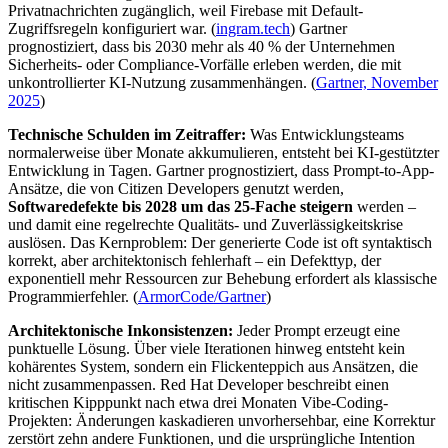
Privatnachrichten zugänglich, weil Firebase mit Default-
Zugriffsregeln konfiguriert war. (
ingram.tech
) Gartner
prognostiziert, dass bis 2030 mehr als 40 % der Unternehmen
Sicherheits- oder Compliance-Vorfälle erleben werden, die mit
unkontrollierter KI-Nutzung zusammenhängen. (
Gartner, November
2025
)
Technische Schulden im Zeitraffer:
Was Entwicklungsteams
normalerweise über Monate akkumulieren, entsteht bei KI-gestützter
Entwicklung in Tagen. Gartner prognostiziert, dass Prompt-to-App-
Ansätze, die von Citizen Developers genutzt werden,
Softwaredefekte bis 2028 um das 25-Fache steigern
werden –
und damit eine regelrechte Qualitäts- und Zuverlässigkeitskrise
auslösen. Das Kernproblem: Der generierte Code ist oft syntaktisch
korrekt, aber architektonisch fehlerhaft – ein Defekttyp, der
exponentiell mehr Ressourcen zur Behebung erfordert als klassische
Programmierfehler. (
ArmorCode/Gartner
)
Architektonische Inkonsistenzen:
Jeder Prompt erzeugt eine
punktuelle Lösung. Über viele Iterationen hinweg entsteht kein
kohärentes System, sondern ein Flickenteppich aus Ansätzen, die
nicht zusammenpassen. Red Hat Developer beschreibt einen
kritischen Kipppunkt nach etwa drei Monaten Vibe-Coding-
Projekten: Änderungen kaskadieren unvorhersehbar, eine Korrektur
zerstört zehn andere Funktionen, und die ursprüngliche Intention