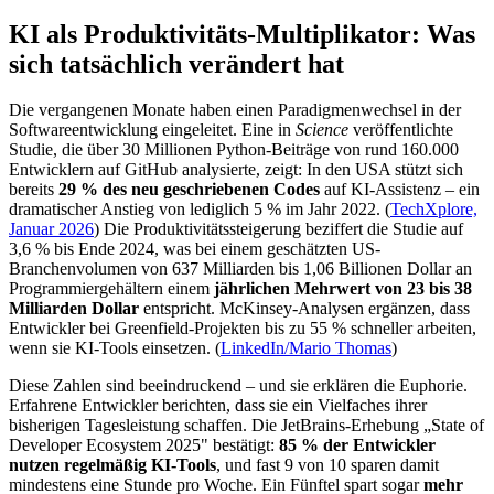
KI als Produktivitäts-Multiplikator: Was
sich tatsächlich verändert hat
Die vergangenen Monate haben einen Paradigmenwechsel in der
Softwareentwicklung eingeleitet. Eine in
Science
veröffentlichte
Studie, die über 30 Millionen Python-Beiträge von rund 160.000
Entwicklern auf GitHub analysierte, zeigt: In den USA stützt sich
bereits
29 % des neu geschriebenen Codes
auf KI-Assistenz – ein
dramatischer Anstieg von lediglich 5 % im Jahr 2022. (
TechXplore,
Januar 2026
) Die Produktivitätssteigerung beziffert die Studie auf
3,6 % bis Ende 2024, was bei einem geschätzten US-
Branchenvolumen von 637 Milliarden bis 1,06 Billionen Dollar an
Programmiergehältern einem
jährlichen Mehrwert von 23 bis 38
Milliarden Dollar
entspricht. McKinsey-Analysen ergänzen, dass
Entwickler bei Greenfield-Projekten bis zu 55 % schneller arbeiten,
wenn sie KI-Tools einsetzen. (
LinkedIn/Mario Thomas
)
Diese Zahlen sind beeindruckend – und sie erklären die Euphorie.
Erfahrene Entwickler berichten, dass sie ein Vielfaches ihrer
bisherigen Tagesleistung schaffen. Die JetBrains-Erhebung „State of
Developer Ecosystem 2025" bestätigt:
85 % der Entwickler
nutzen regelmäßig KI-Tools
, und fast 9 von 10 sparen damit
mindestens eine Stunde pro Woche. Ein Fünftel spart sogar
mehr