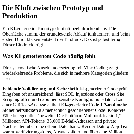
Die Kluft zwischen Prototyp und
Produktion
Ein KI-generierter Prototyp sieht oft beeindruckend aus. Die
Oberfläche stimmt, der grundlegende Ablauf funktioniert, und beim
ersten Durchklicken entsteht der Eindruck: Das ist ja fast fertig.
Dieser Eindruck trügt.
Was KI-generiertem Code häufig fehlt
Die systematische Auseinandersetzung mit Vibe Coding zeigt
wiederkehrende Probleme, die sich in mehrere Kategorien gliedern
lassen:
Fehlende Validierung und Sicherheit:
KI-generierter Code prüft
Eingaben oft unzureichend, lässt SQL-Injections oder Cross-Site-
Scripting offen und exponiert sensible Konfigurationsdaten. Laut
einer GitClear-Analyse enthält KI-generierter Code
1,7-mal mehr
Sicherheitslücken
als menschlich geschriebener Code. Konkrete
Fälle belegen die Tragweite: Die Plattform Moltbook leakte 1,5
Millionen API-Tokens, 35.000 E-Mail-Adressen und private
Nachrichten über eine offene Datenbank. Bei der Dating-App Tea
waren Verifizierungsfotos, Ausweisbilder und über eine Million