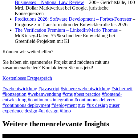
Businesses – National Law Review
– 200+ Gerichtsfälle, 100
Mrd. Dollar Marktverlust bei Google, juristische
Konsequenzen
Predictions 2026: Software Development – Forbes/Forrester
–
Prognose zur Transformation der Entwicklerrolle bis 2026
The Verification Premium – LinkedIn/Mario Thomas
–
McKinsey-Daten: 55 % schnellere Entwicklung bei
Greenfield-Projekten mit KI
Können wir weiterhelfen?
Sie haben ein spannendes Projekt und möchten mit uns
zusammenarbeiten? Kontaktieren Sie uns jetzt!
Kostenloses Erstgespräch
#webentwicklung
#javascript
#sichere webentwicklung
#sicherheit
#konzeption
#webanwendung
#cms
#best practice
#frontend-
entwicklung
#continuous integration
#continuous delivery
#continuous deployment
#deployment
#ux
#ux design
#user
experience design
#ui design
#llmo
Weitere themenrelevante Insights