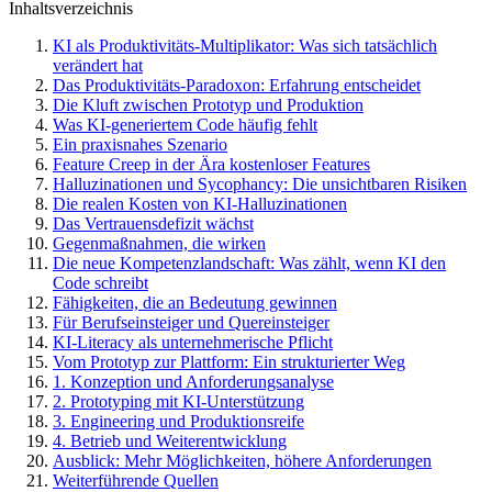
Inhaltsverzeichnis
KI als Produktivitäts-Multiplikator: Was sich tatsächlich
verändert hat
Das Produktivitäts-Paradoxon: Erfahrung entscheidet
Die Kluft zwischen Prototyp und Produktion
Was KI-generiertem Code häufig fehlt
Ein praxisnahes Szenario
Feature Creep in der Ära kostenloser Features
Halluzinationen und Sycophancy: Die unsichtbaren Risiken
Die realen Kosten von KI-Halluzinationen
Das Vertrauensdefizit wächst
Gegenmaßnahmen, die wirken
Die neue Kompetenzlandschaft: Was zählt, wenn KI den
Code schreibt
Fähigkeiten, die an Bedeutung gewinnen
Für Berufseinsteiger und Quereinsteiger
KI-Literacy als unternehmerische Pflicht
Vom Prototyp zur Plattform: Ein strukturierter Weg
1. Konzeption und Anforderungsanalyse
2. Prototyping mit KI-Unterstützung
3. Engineering und Produktionsreife
4. Betrieb und Weiterentwicklung
Ausblick: Mehr Möglichkeiten, höhere Anforderungen
Weiterführende Quellen