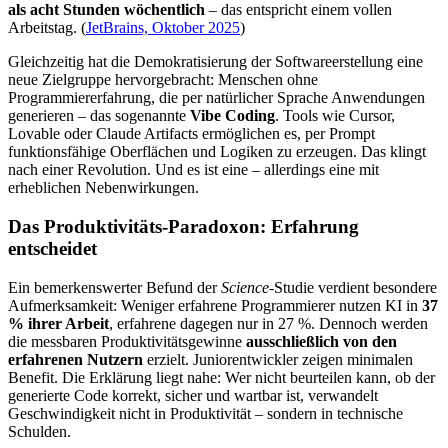
als acht Stunden wöchentlich
– das entspricht einem vollen
Arbeitstag. (
JetBrains, Oktober 2025
)
Gleichzeitig hat die Demokratisierung der Softwareerstellung eine
neue Zielgruppe hervorgebracht: Menschen ohne
Programmiererfahrung, die per natürlicher Sprache Anwendungen
generieren – das sogenannte
Vibe Coding
. Tools wie Cursor,
Lovable oder Claude Artifacts ermöglichen es, per Prompt
funktionsfähige Oberflächen und Logiken zu erzeugen. Das klingt
nach einer Revolution. Und es ist eine – allerdings eine mit
erheblichen Nebenwirkungen.
Das Produktivitäts-Paradoxon: Erfahrung
entscheidet
Ein bemerkenswerter Befund der
Science
-Studie verdient besondere
Aufmerksamkeit: Weniger erfahrene Programmierer nutzen KI in
37
% ihrer Arbeit
, erfahrene dagegen nur in 27 %. Dennoch werden
die messbaren Produktivitätsgewinne
ausschließlich von den
erfahrenen Nutzern
erzielt. Juniorentwickler zeigen minimalen
Benefit. Die Erklärung liegt nahe: Wer nicht beurteilen kann, ob der
generierte Code korrekt, sicher und wartbar ist, verwandelt
Geschwindigkeit nicht in Produktivität – sondern in technische
Schulden.