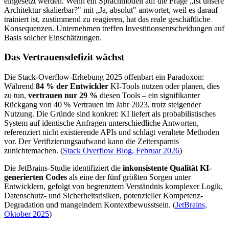
eingesetzt werden. Wenn ein Sprachmodell auf die Frage „Ist unsere
Architektur skalierbar?" mit „Ja, absolut" antwortet, weil es darauf
trainiert ist, zustimmend zu reagieren, hat das reale geschäftliche
Konsequenzen. Unternehmen treffen Investitionsentscheidungen auf
Basis solcher Einschätzungen.
Das Vertrauensdefizit wächst
Die Stack-Overflow-Erhebung 2025 offenbart ein Paradoxon:
Während
84 % der Entwickler
KI-Tools nutzen oder planen, dies
zu tun,
vertrauen nur 29 %
diesen Tools – ein signifikanter
Rückgang von 40 % Vertrauen im Jahr 2023, trotz steigender
Nutzung. Die Gründe sind konkret: KI liefert als probabilistisches
System auf identische Anfragen unterschiedliche Antworten,
referenziert nicht existierende APIs und schlägt veraltete Methoden
vor. Der Verifizierungsaufwand kann die Zeitersparnis
zunichtemachen. (
Stack Overflow Blog, Februar 2026
)
Die JetBrains-Studie identifiziert die
inkonsistente Qualität KI-
generierten Codes
als eine der fünf größten Sorgen unter
Entwicklern, gefolgt von begrenztem Verständnis komplexer Logik,
Datenschutz- und Sicherheitsrisiken, potenzieller Kompetenz-
Degradation und mangelndem Kontextbewusstsein. (
JetBrains,
Oktober 2025
)