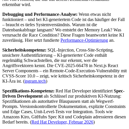
erkennbar wird.
Debugging und Performance-Analyse:
Wenn etwas nicht
funktioniert – und bei KI-generiertem Code ist das häufiger der Fall
– braucht es tiefes Systemverständnis. Warum ist die
Datenbankabfrage langsam? Wo entsteht der Memory Leak? Was
verursacht die Race Condition? Diese Fragen beantwortet keine KI
zuverlässig. Hier setzt fundierte
Performance-Optimierung
an.
Sicherheitskompetenz:
SQL-Injection, Cross-Site-Scripting,
unsichere Authentifizierung – KI-generierter Code enthält
regelmäßig Schwachstellen, die nur erkennt, wer die
Angriffsvektoren kennt. Die CVE-2025-66478 in Next.js React
Server Components – ein Remote-Code-Execution-Vulnerability mit
CVSS-Score 10.0 – zeigt, wie kritisch Sicherheitskompetenz in der
KI-Ära ist. (
ingram.tech
)
Spezifikations-Kompetenz:
Red Hat Developer identifiziert
Spec-
Driven Development
als Schlüssel zur produktiven KI-Nutzung:
Spezifikationen als autoritative Blaupausen statt als Wegwerf-
Prompts. Versionskontrollierte Dokumentation, explizite Constraints
und Edge Cases, Unit-Level-Tests vor Integration. Tools wie
Amazons Kiro, GitHubs Spec Kit und Codeplain adressieren diesen
Bedarf bereits. (
Red Hat Developer, Februar 2026
)