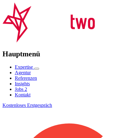
Hauptmenü
Expertise
Agentur
Referenzen
Insights
Jobs
2
Kontakt
Kostenloses Erstgespräch