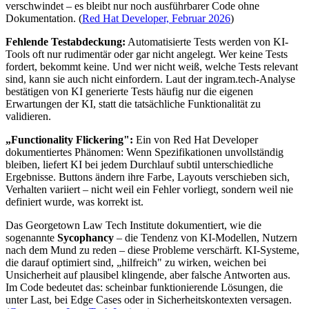
verschwindet – es bleibt nur noch ausführbarer Code ohne
Dokumentation. (
Red Hat Developer, Februar 2026
)
Fehlende Testabdeckung:
Automatisierte Tests werden von KI-
Tools oft nur rudimentär oder gar nicht angelegt. Wer keine Tests
fordert, bekommt keine. Und wer nicht weiß, welche Tests relevant
sind, kann sie auch nicht einfordern. Laut der ingram.tech-Analyse
bestätigen von KI generierte Tests häufig nur die eigenen
Erwartungen der KI, statt die tatsächliche Funktionalität zu
validieren.
„Functionality Flickering":
Ein von Red Hat Developer
dokumentiertes Phänomen: Wenn Spezifikationen unvollständig
bleiben, liefert KI bei jedem Durchlauf subtil unterschiedliche
Ergebnisse. Buttons ändern ihre Farbe, Layouts verschieben sich,
Verhalten variiert – nicht weil ein Fehler vorliegt, sondern weil nie
definiert wurde, was korrekt ist.
Das Georgetown Law Tech Institute dokumentiert, wie die
sogenannte
Sycophancy
– die Tendenz von KI-Modellen, Nutzern
nach dem Mund zu reden – diese Probleme verschärft. KI-Systeme,
die darauf optimiert sind, „hilfreich" zu wirken, weichen bei
Unsicherheit auf plausibel klingende, aber falsche Antworten aus.
Im Code bedeutet das: scheinbar funktionierende Lösungen, die
unter Last, bei Edge Cases oder in Sicherheitskontexten versagen.