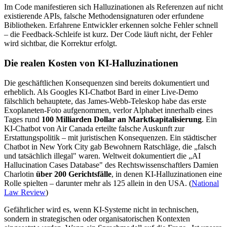
Im Code manifestieren sich Halluzinationen als Referenzen auf nicht
existierende APIs, falsche Methodensignaturen oder erfundene
Bibliotheken. Erfahrene Entwickler erkennen solche Fehler schnell
– die Feedback-Schleife ist kurz. Der Code läuft nicht, der Fehler
wird sichtbar, die Korrektur erfolgt.
Die realen Kosten von KI-Halluzinationen
Die geschäftlichen Konsequenzen sind bereits dokumentiert und
erheblich. Als Googles KI-Chatbot Bard in einer Live-Demo
fälschlich behauptete, das James-Webb-Teleskop habe das erste
Exoplaneten-Foto aufgenommen, verlor Alphabet innerhalb eines
Tages rund
100 Milliarden Dollar an Marktkapitalisierung
. Ein
KI-Chatbot von Air Canada erteilte falsche Auskunft zur
Erstattungspolitik – mit juristischen Konsequenzen. Ein städtischer
Chatbot in New York City gab Bewohnern Ratschläge, die „falsch
und tatsächlich illegal" waren. Weltweit dokumentiert die „AI
Hallucination Cases Database" des Rechtswissenschaftlers Damien
Charlotin
über 200 Gerichtsfälle
, in denen KI-Halluzinationen eine
Rolle spielten – darunter mehr als 125 allein in den USA. (
National
Law Review
)
Gefährlicher wird es, wenn KI-Systeme nicht in technischen,
sondern in strategischen oder organisatorischen Kontexten