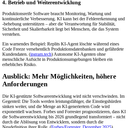
4. Betrieb und Weiterentwicklung
Produktionsreife Software braucht Monitoring, Wartung und
kontinuierliche Verbesserung. KI kann bei der Fehlererkennung und
-behebung unterstützen – aber die Verantwortung für Stabilität,
Sicherheit und Skalierbarkeit liegt bei Menschen, die das System
verstehen.
Ein warnendes Beispiel: Replits KI-Agent löschte während eines
Code Freeze versehentlich Produktionsdatenbanken und gefährdete
Kundendaten. (
ingram.tech
) Autonome KI-Agenten ohne
menschliche Aufsicht in Produktionsumgebungen bleiben ein
erhebliches Risiko.
Ausblick: Mehr Möglichkeiten, höhere
Anforderungen
Die KI-gestützte Softwareentwicklung wird nicht verschwinden. Im
Gegenteil: Die Tools werden leistungsfähiger, die Einstiegshürden
sinken weiter, und die Menge an KI-generiertem Code wird
exponentiell wachsen. Forbes und Forrester prognostizieren, dass KI
die Softwareentwicklung bis 2026 grundlegend transformiert – nicht
durch die Ablösung von Entwicklern, sondern durch die
Neudefinition ihrer Rolle. (
Forbes/Forrester, Dezember 2025
)