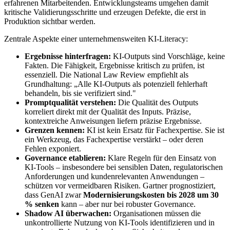
erfahrenen Mitarbeitenden. Entwicklungsteams umgehen damit
kritische Validierungsschritte und erzeugen Defekte, die erst in
Produktion sichtbar werden.
Zentrale Aspekte einer unternehmensweiten KI-Literacy:
Ergebnisse hinterfragen:
KI-Outputs sind Vorschläge, keine
Fakten. Die Fähigkeit, Ergebnisse kritisch zu prüfen, ist
essenziell. Die National Law Review empfiehlt als
Grundhaltung: „Alle KI-Outputs als potenziell fehlerhaft
behandeln, bis sie verifiziert sind."
Promptqualität verstehen:
Die Qualität des Outputs
korreliert direkt mit der Qualität des Inputs. Präzise,
kontextreiche Anweisungen liefern präzise Ergebnisse.
Grenzen kennen:
KI ist kein Ersatz für Fachexpertise. Sie ist
ein Werkzeug, das Fachexpertise verstärkt – oder deren
Fehlen exponiert.
Governance etablieren:
Klare Regeln für den Einsatz von
KI-Tools – insbesondere bei sensiblen Daten, regulatorischen
Anforderungen und kundenrelevanten Anwendungen –
schützen vor vermeidbaren Risiken. Gartner prognostiziert,
dass GenAI zwar
Modernisierungskosten bis 2028 um 30
% senken
kann – aber nur bei robuster Governance.
Shadow AI überwachen:
Organisationen müssen die
unkontrollierte Nutzung von KI-Tools identifizieren und in