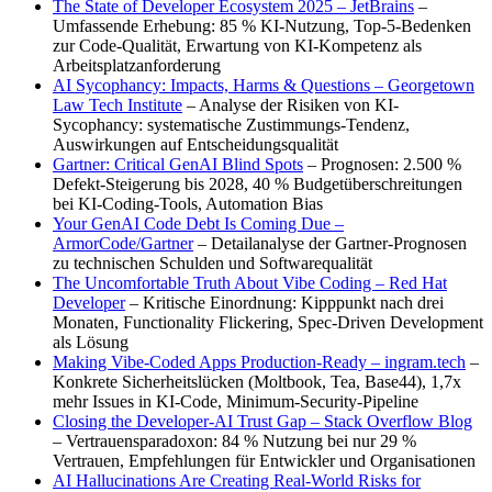
The State of Developer Ecosystem 2025 – JetBrains
–
Umfassende Erhebung: 85 % KI-Nutzung, Top-5-Bedenken
zur Code-Qualität, Erwartung von KI-Kompetenz als
Arbeitsplatzanforderung
AI Sycophancy: Impacts, Harms & Questions – Georgetown
Law Tech Institute
– Analyse der Risiken von KI-
Sycophancy: systematische Zustimmungs-Tendenz,
Auswirkungen auf Entscheidungsqualität
Gartner: Critical GenAI Blind Spots
– Prognosen: 2.500 %
Defekt-Steigerung bis 2028, 40 % Budgetüberschreitungen
bei KI-Coding-Tools, Automation Bias
Your GenAI Code Debt Is Coming Due –
ArmorCode/Gartner
– Detailanalyse der Gartner-Prognosen
zu technischen Schulden und Softwarequalität
The Uncomfortable Truth About Vibe Coding – Red Hat
Developer
– Kritische Einordnung: Kipppunkt nach drei
Monaten, Functionality Flickering, Spec-Driven Development
als Lösung
Making Vibe-Coded Apps Production-Ready – ingram.tech
–
Konkrete Sicherheitslücken (Moltbook, Tea, Base44), 1,7x
mehr Issues in KI-Code, Minimum-Security-Pipeline
Closing the Developer-AI Trust Gap – Stack Overflow Blog
– Vertrauensparadoxon: 84 % Nutzung bei nur 29 %
Vertrauen, Empfehlungen für Entwickler und Organisationen
AI Hallucinations Are Creating Real-World Risks for