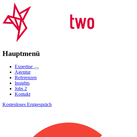
Hauptmenü
Expertise
Agentur
Referenzen
Insights
Jobs
2
Kontakt
Kostenloses Erstgespräch