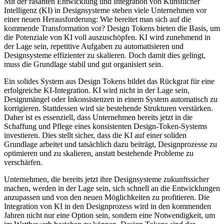
Mit der rasanten Entwicklung und Integration von Künstlicher
Intelligenz (KI) in Designsysteme stehen viele Unternehmen vor
einer neuen Herausforderung: Wie bereitet man sich auf die
kommende Transformation vor? Design Tokens bieten die Basis, um
die Potenziale von KI voll auszuschöpfen. KI wird zunehmend in
der Lage sein, repetitive Aufgaben zu automatisieren und
Designsysteme effizienter zu skalieren. Doch damit dies gelingt,
muss die Grundlage stabil und gut organisiert sein.
Ein solides System aus Design Tokens bildet das Rückgrat für eine
erfolgreiche KI-Integration. KI wird nicht in der Lage sein,
Designmängel oder Inkonsistenzen in einem System automatisch zu
korrigieren. Stattdessen wird sie bestehende Strukturen verstärken.
Daher ist es essenziell, dass Unternehmen bereits jetzt in die
Schaffung und Pflege eines konsistenten Design-Token-Systems
investieren. Dies stellt sicher, dass die KI auf einer soliden
Grundlage arbeitet und tatsächlich dazu beiträgt, Designprozesse zu
optimieren und zu skalieren, anstatt bestehende Probleme zu
verschärfen.
Unternehmen, die bereits jetzt ihre Designsysteme zukunftssicher
machen, werden in der Lage sein, sich schnell an die Entwicklungen
anzupassen und von den neuen Möglichkeiten zu profitieren. Die
Integration von KI in den Designprozess wird in den kommenden
Jahren nicht nur eine Option sein, sondern eine Notwendigkeit, um