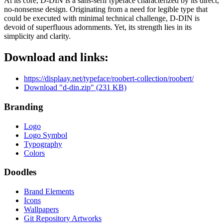
At its core, D-DIN is a sans-serif typeface characterized by its direct,
no-nonsense design. Originating from a need for legible type that
could be executed with minimal technical challenge, D-DIN is
devoid of superfluous adornments. Yet, its strength lies in its
simplicity and clarity.
Download and links:
https://displaay.net/typeface/roobert-collection/roobert/
Download "d-din.zip" (231 KB)
Branding
Logo
Logo Symbol
Typography
Colors
Doodles
Brand Elements
Icons
Wallpapers
Git Repository Artworks