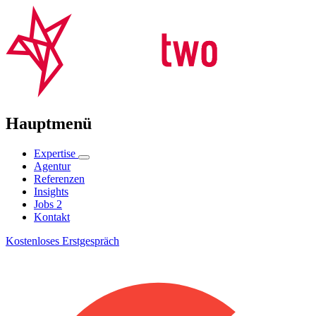
Hauptmenü
Expertise
Agentur
Referenzen
Insights
Jobs
2
Kontakt
Kostenloses Erstgespräch