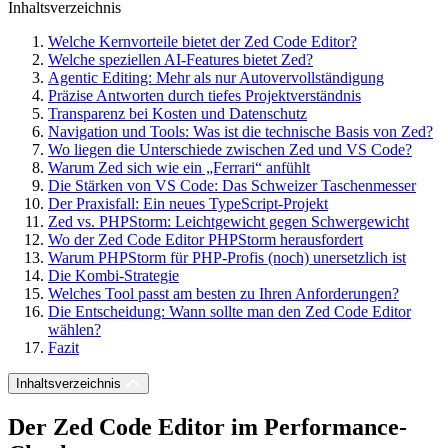
Inhaltsverzeichnis
Welche Kernvorteile bietet der Zed Code Editor?
Welche speziellen AI-Features bietet Zed?
Agentic Editing: Mehr als nur Autovervollständigung
Präzise Antworten durch tiefes Projektverständnis
Transparenz bei Kosten und Datenschutz
Navigation und Tools: Was ist die technische Basis von Zed?
Wo liegen die Unterschiede zwischen Zed und VS Code?
Warum Zed sich wie ein „Ferrari“ anfühlt
Die Stärken von VS Code: Das Schweizer Taschenmesser
Der Praxisfall: Ein neues TypeScript-Projekt
Zed vs. PHPStorm: Leichtgewicht gegen Schwergewicht
Wo der Zed Code Editor PHPStorm herausfordert
Warum PHPStorm für PHP-Profis (noch) unersetzlich ist
Die Kombi-Strategie
Welches Tool passt am besten zu Ihren Anforderungen?
Die Entscheidung: Wann sollte man den Zed Code Editor
wählen?
Fazit
Inhaltsverzeichnis
Der Zed Code Editor im Performance-