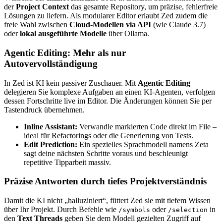
der
Project Context
das gesamte Repository, um präzise, fehlerfreie
Lösungen zu liefern. Als modularer Editor erlaubt Zed zudem die
freie Wahl zwischen
Cloud-Modellen via API
(wie Claude 3.7)
oder
lokal ausgeführte Modelle
über Ollama.
Agentic Editing: Mehr als nur
Autovervollständigung
In Zed ist KI kein passiver Zuschauer. Mit
Agentic Editing
delegieren Sie komplexe Aufgaben an einen KI-Agenten, verfolgen
dessen Fortschritte live im Editor. Die Änderungen können Sie per
Tastendruck übernehmen.
Inline Assistant:
Verwandle markierten Code direkt im File –
ideal für Refactorings oder die Generierung von Tests.
Edit Prediction:
Ein spezielles Sprachmodell namens Zeta
sagt deine nächsten Schritte voraus und beschleunigt
repetitive Tipparbeit massiv.
Präzise Antworten durch tiefes Projektverständnis
Damit die KI nicht „halluziniert“, füttert Zed sie mit tiefem Wissen
über Ihr Projekt. Durch Befehle wie
oder
in
/symbols
/selection
den
Text Threads
geben Sie dem Modell gezielten Zugriff auf