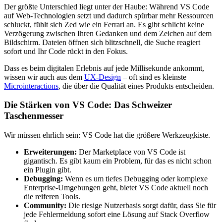
Der größte Unterschied liegt unter der Haube: Während VS Code
auf Web-Technologien setzt und dadurch spürbar mehr Ressourcen
schluckt, fühlt sich Zed wie ein Ferrari an. Es gibt schlicht keine
Verzögerung zwischen Ihren Gedanken und dem Zeichen auf dem
Bildschirm. Dateien öffnen sich blitzschnell, die Suche reagiert
sofort und Ihr Code rückt in den Fokus.
Dass es beim digitalen Erlebnis auf jede Millisekunde ankommt,
wissen wir auch aus dem
UX-Design
– oft sind es kleinste
Microinteractions
, die über die Qualität eines Produkts entscheiden.
Die Stärken von VS Code: Das Schweizer
Taschenmesser
Wir müssen ehrlich sein: VS Code hat die größere Werkzeugkiste.
Erweiterungen:
Der Marketplace von VS Code ist
gigantisch. Es gibt kaum ein Problem, für das es nicht schon
ein Plugin gibt.
Debugging:
Wenn es um tiefes Debugging oder komplexe
Enterprise-Umgebungen geht, bietet VS Code aktuell noch
die reiferen Tools.
Community:
Die riesige Nutzerbasis sorgt dafür, dass Sie für
jede Fehlermeldung sofort eine Lösung auf Stack Overflow