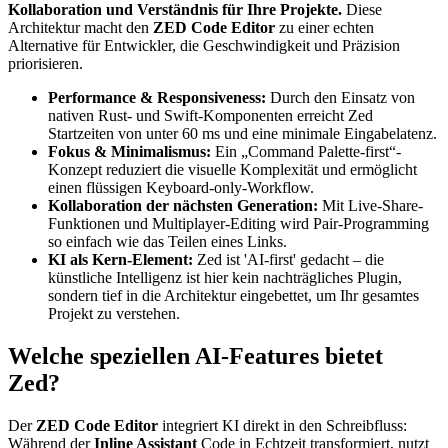
Kollaboration und Verständnis für Ihre Projekte.
Diese
Architektur macht den
ZED Code Editor
zu einer echten
Alternative für Entwickler, die Geschwindigkeit und Präzision
priorisieren.
Performance & Responsiveness:
Durch den Einsatz von
nativen Rust- und Swift-Komponenten erreicht Zed
Startzeiten von unter 60 ms und eine minimale Eingabelatenz.
Fokus & Minimalismus:
Ein „Command Palette-first“-
Konzept reduziert die visuelle Komplexität und ermöglicht
einen flüssigen Keyboard-only-Workflow.
Kollaboration der nächsten Generation:
Mit Live-Share-
Funktionen und Multiplayer-Editing wird Pair-Programming
so einfach wie das Teilen eines Links.
KI als Kern-Element:
Zed ist 'AI-first' gedacht – die
künstliche Intelligenz ist hier kein nachträgliches Plugin,
sondern tief in die Architektur eingebettet, um Ihr gesamtes
Projekt zu verstehen.
Welche speziellen AI-Features bietet
Zed?
Der
ZED Code Editor
integriert KI direkt in den Schreibfluss:
Während der
Inline Assistant
Code in Echtzeit transformiert, nutzt