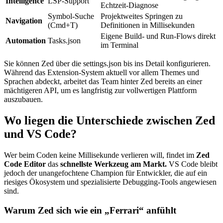
Intelligence
LSP-Support
Echtzeit-Diagnose
Symbol-Suche
Projektweites Springen zu
Navigation
(Cmd+T)
Definitionen in Millisekunden
Eigene Build- und Run-Flows direkt
Automation
Tasks.json
im Terminal
Sie können Zed über die settings.json bis ins Detail konfigurieren.
Während das Extension-System aktuell vor allem Themes und
Sprachen abdeckt, arbeitet das Team hinter Zed bereits an einer
mächtigeren API, um es langfristig zur vollwertigen Plattform
auszubauen.
Wo liegen die Unterschiede zwischen Zed
und VS Code?
Wer beim Coden keine Millisekunde verlieren will, findet im
Zed
Code Editor
das
schnellste Werkzeug am Markt.
VS Code bleibt
jedoch der unangefochtene Champion für Entwickler, die auf ein
riesiges Ökosystem und spezialisierte Debugging-Tools angewiesen
sind.
Warum Zed sich wie ein „Ferrari“ anfühlt