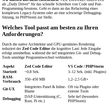
als „Daily Driver“ für das schnelle Schreiben von Code und Pair-
Programming-Sessions. Geht es dann an das Refactoring eines
komplexen Legacy-Systems oder an eine schwierige Debugging-
Sitzung, ist PHPStorm zur Stelle.
Welches Tool passt am besten zu Ihren
Anforderungen?
Durch die native Architektur und GPU-gestütztes Rendering
reduziert der
Zed Code Editor
die kognitive Last: Jede Eingabe
erfolgt unmittelbar, während die tief integrierten Git- und Debug-
Tools unnötige Programmwechsel verhindern.
Aspekt
Zed Code Editor
VS Code / PHPStorm
Startzeit
~0,8 Sek.
3–12 Sek. (inkl. Plugins)
RAM-
350–450 MB
1,2–2,5 GB+
Verbrauch
Integriertes Panel & Inline-
Oft via Plugins oder
Git-UX
Blame
externe Tools
DAP-Unterstützung (C,
Sehr tief (besonders
Debugging
Rust, JS etc.)
PHPStorm)