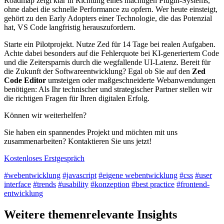
Roadmap zeigt klar in Richtung eines mächtigen Plugin-Systems,
ohne dabei die schnelle Performance zu opfern. Wer heute einsteigt,
gehört zu den Early Adopters einer Technologie, die das Potenzial
hat, VS Code langfristig herauszufordern.
Starte ein Pilotprojekt. Nutze Zed für 14 Tage bei realen Aufgaben.
Achte dabei besonders auf die Fehlerquote bei KI-generiertem Code
und die Zeitersparnis durch die wegfallende UI-Latenz. Bereit für
die Zukunft der Softwareentwicklung? Egal ob Sie auf den
Zed
Code Editor
umsteigen oder maßgeschneiderte Webanwendungen
benötigen: Als Ihr technischer und strategischer Partner stellen wir
die richtigen Fragen für Ihren digitalen Erfolg.
Können wir weiterhelfen?
Sie haben ein spannendes Projekt und möchten mit uns
zusammenarbeiten? Kontaktieren Sie uns jetzt!
Kostenloses Erstgespräch
#webentwicklung
#javascript
#eigene webentwicklung
#css
#user
interface
#trends
#usability
#konzeption
#best practice
#frontend-
entwicklung
Weitere themenrelevante Insights