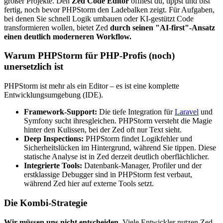
großer Projekte. Den
Zed Code Editor
öffnest du, tippst und bist
fertig, noch bevor PHPStorm den Ladebalken zeigt. Für Aufgaben,
bei denen Sie schnell Logik umbauen oder KI-gestützt Code
transformieren wollen, bietet Zed
durch seinen "AI-first"-Ansatz
einen deutlich moderneren Workflow.
Warum PHPStorm für PHP-Profis (noch)
unersetzlich ist
PHPStorm ist mehr als ein Editor – es ist eine komplette
Entwicklungsumgebung (IDE).
Framework-Support:
Die tiefe Integration für
Laravel
und
Symfony sucht ihresgleichen. PHPStorm versteht die Magie
hinter den Kulissen, bei der Zed oft nur Text sieht.
Deep Inspections:
PHPStorm findet Logikfehler und
Sicherheitslücken im Hintergrund, während Sie tippen. Diese
statische Analyse ist in Zed derzeit deutlich oberflächlicher.
Integrierte Tools:
Datenbank-Manager, Profiler und der
erstklassige Debugger sind in PHPStorm fest verbaut,
während Zed hier auf externe Tools setzt.
Die Kombi-Strategie
Wir müssen uns nicht entscheiden.
Viele Entwickler nutzen Zed