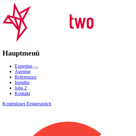
Hauptmenü
Expertise
Agentur
Referenzen
Insights
Jobs
2
Kontakt
Kostenloses Erstgespräch