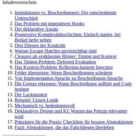
Inhaltsverzeichnis
Instruktionen vs. Beschreibungen: Der entscheidende
Unterschied
Das Problem mit imperativen Hooks
Der deklarative Ansatz
Progressive Komplexitätsschichten: Einfach starten, bei
Bedarf tiefer gehen
Drei Ebenen der Kontrolle
Warum Escape Hatches unverzichtbar sind
Closures als erstklassige Bürger: Timing und Kontext
Das Timing-Problem: Deferred Evaluation
Das Kontext-Problem: Reflection-basierte Injection
Fehler übersetzen: Wenn Beschreibungen scheitern
Von Implementation-Sprache zu Beschreibungs-Sprache
Die Grenze erkennen: Wann Beschreibung aufhört und Code
beginnt
Der Lackmustest
Beispiel: Upsert-Logik
Mechanisch vs. bedeutungsvoll
Deklaratives Design und KI: Warum das Prinzip relevanter
wird
Prinzipien für die Praxis: Checkliste für bessere Abstraktionen
Fazit: Abstraktionen, die das Falschliegen überleben