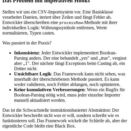
Das Problem mit imperativen Hooks
Stellen wir uns ein CSV-Importsystem vor. Eine Basisklasse
verarbeitet Dateien, iteriert über Zeilen und fängt Fehler ab.
Entwickler überschreiben eine
-Methode mit ihrer
processRow
individuellen Logik: Währungssymbole entfernen, Werte
normalisieren, Typen casten.
Was passiert in der Praxis?
Inkonsistenz
: Jeder Entwickler implementiert Boolean-
Parsing anders. Der eine behandelt „yes" und „true", vergisst
aber „1". Der nächste fängt Exceptions beim Casting ab, ein
Dritter nicht.
Unsichtbare Logik
: Das Framework kann nicht sehen, was
innerhalb der überschriebenen Methode passiert. Es kann
weder validieren, noch Fehler abfangen, noch optimieren.
Keine kumulativen Verbesserungen
: Wenn ein Bugfix für
Boolean-Parsing nötig wird, muss jeder einzelne Importer
manuell aktualisiert werden.
Das ist die Schwachstelle instruktionsbasierter Abstraktion: Der
Entwickler beschreibt nicht
was
er will, sondern schreibt
wie
es
funktionieren soll. Das Framework wickelt die Schleife ab, aber der
eigentliche Code bleibt eine Black Box.