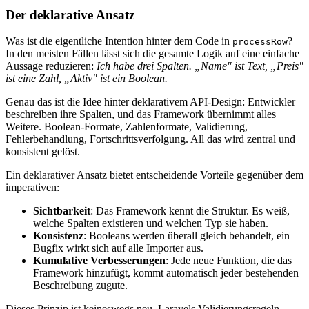
Der deklarative Ansatz
Was ist die eigentliche Intention hinter dem Code in
?
processRow
In den meisten Fällen lässt sich die gesamte Logik auf eine einfache
Aussage reduzieren:
Ich habe drei Spalten. „Name" ist Text, „Preis"
ist eine Zahl, „Aktiv" ist ein Boolean.
Genau das ist die Idee hinter deklarativem API-Design: Entwickler
beschreiben ihre Spalten, und das Framework übernimmt alles
Weitere. Boolean-Formate, Zahlenformate, Validierung,
Fehlerbehandlung, Fortschrittsverfolgung. All das wird zentral und
konsistent gelöst.
Ein deklarativer Ansatz bietet entscheidende Vorteile gegenüber dem
imperativen:
Sichtbarkeit
: Das Framework kennt die Struktur. Es weiß,
welche Spalten existieren und welchen Typ sie haben.
Konsistenz
: Booleans werden überall gleich behandelt, ein
Bugfix wirkt sich auf alle Importer aus.
Kumulative Verbesserungen
: Jede neue Funktion, die das
Framework hinzufügt, kommt automatisch jeder bestehenden
Beschreibung zugute.
Dieses Prinzip ist keineswegs neu. Laravels Validierungsregeln