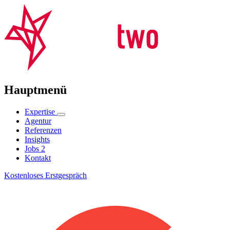
Hauptmenü
Expertise
Agentur
Referenzen
Insights
Jobs
2
Kontakt
Kostenloses Erstgespräch