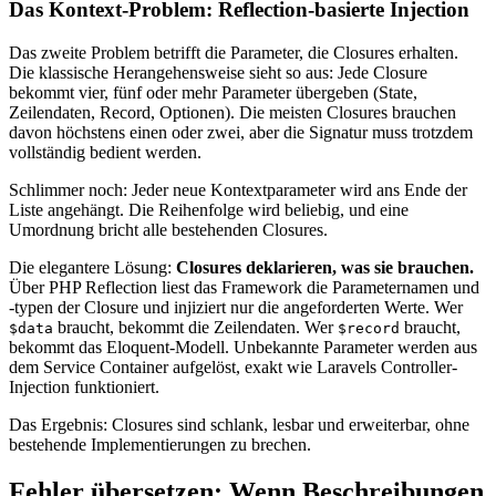
Das Kontext-Problem: Reflection-basierte Injection
Das zweite Problem betrifft die Parameter, die Closures erhalten.
Die klassische Herangehensweise sieht so aus: Jede Closure
bekommt vier, fünf oder mehr Parameter übergeben (State,
Zeilendaten, Record, Optionen). Die meisten Closures brauchen
davon höchstens einen oder zwei, aber die Signatur muss trotzdem
vollständig bedient werden.
Schlimmer noch: Jeder neue Kontextparameter wird ans Ende der
Liste angehängt. Die Reihenfolge wird beliebig, und eine
Umordnung bricht alle bestehenden Closures.
Die elegantere Lösung:
Closures deklarieren, was sie brauchen.
Über PHP Reflection liest das Framework die Parameternamen und
-typen der Closure und injiziert nur die angeforderten Werte. Wer
braucht, bekommt die Zeilendaten. Wer
braucht,
$data
$record
bekommt das Eloquent-Modell. Unbekannte Parameter werden aus
dem Service Container aufgelöst, exakt wie Laravels Controller-
Injection funktioniert.
Das Ergebnis: Closures sind schlank, lesbar und erweiterbar, ohne
bestehende Implementierungen zu brechen.
Fehler übersetzen: Wenn Beschreibungen