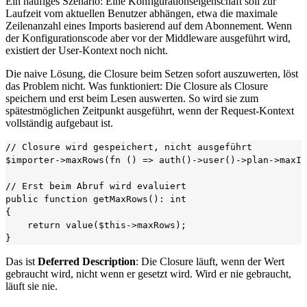
Ein häufiges Szenario: Eine Konfigurationseigenschaft soll zur
Laufzeit vom aktuellen Benutzer abhängen, etwa die maximale
Zeilenanzahl eines Imports basierend auf dem Abonnement. Wenn
der Konfigurationscode aber vor der Middleware ausgeführt wird,
existiert der User-Kontext noch nicht.
Die naive Lösung, die Closure beim Setzen sofort auszuwerten, löst
das Problem nicht. Was funktioniert: Die Closure als Closure
speichern und erst beim Lesen auswerten. So wird sie zum
spätestmöglichen Zeitpunkt ausgeführt, wenn der Request-Kontext
vollständig aufgebaut ist.
// Closure wird gespeichert, nicht ausgeführt

$importer->maxRows(fn () => auth()->user()->plan->maxIm
// Erst beim Abruf wird evaluiert

public function getMaxRows(): int

{

    return value($this->maxRows);

Das ist
Deferred Description
: Die Closure läuft, wenn der Wert
gebraucht wird, nicht wenn er gesetzt wird. Wird er nie gebraucht,
läuft sie nie.