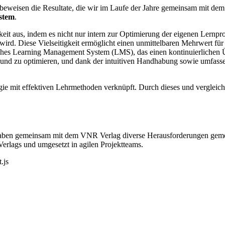
s beweisen die Resultate, die wir im Laufe der Jahre gemeinsam mit de
stem
.
keit aus, indem es nicht nur intern zur Optimierung der eigenen Lernp
t wird. Diese Vielseitigkeit ermöglicht einen unmittelbaren Mehrwert
liches Learning Management System (LMS), das einen kontinuierlichen Ü
n und zu optimieren, und dank der intuitiven Handhabung sowie umfasse
gie mit effektiven Lehrmethoden verknüpft. Durch dieses und vergleich
haben gemeinsam mit dem VNR Verlag diverse Herausforderungen gemeist
rlags und umgesetzt in agilen Projektteams.
.js