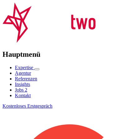
Hauptmenü
Expertise
Agentur
Referenzen
Insights
Jobs
2
Kontakt
Kostenloses Erstgespräch