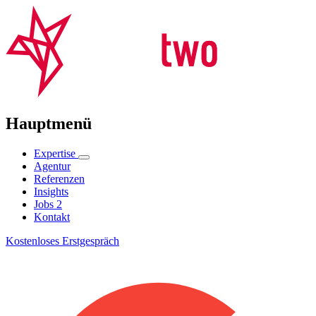
Hauptmenü
Expertise
Agentur
Referenzen
Insights
Jobs
2
Kontakt
Kostenloses Erstgespräch