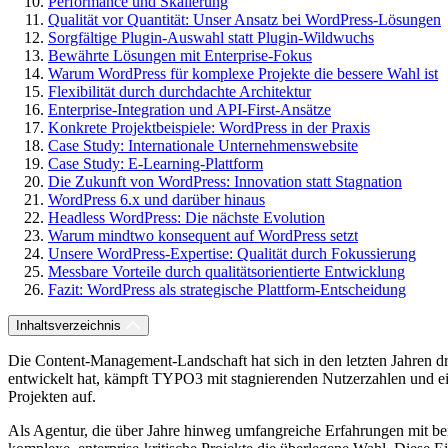
Performance und Skalierung
Qualität vor Quantität: Unser Ansatz bei WordPress-Lösungen
Sorgfältige Plugin-Auswahl statt Plugin-Wildwuchs
Bewährte Lösungen mit Enterprise-Fokus
Warum WordPress für komplexe Projekte die bessere Wahl ist
Flexibilität durch durchdachte Architektur
Enterprise-Integration und API-First-Ansätze
Konkrete Projektbeispiele: WordPress in der Praxis
Case Study: Internationale Unternehmenswebsite
Case Study: E-Learning-Plattform
Die Zukunft von WordPress: Innovation statt Stagnation
WordPress 6.x und darüber hinaus
Headless WordPress: Die nächste Evolution
Warum mindtwo konsequent auf WordPress setzt
Unsere WordPress-Expertise: Qualität durch Fokussierung
Messbare Vorteile durch qualitätsorientierte Entwicklung
Fazit: WordPress als strategische Plattform-Entscheidung
Inhaltsverzeichnis
Die Content-Management-Landschaft hat sich in den letzten Jahren dr
entwickelt hat, kämpft TYPO3 mit stagnierenden Nutzerzahlen und e
Projekten auf.
Als Agentur, die über Jahre hinweg umfangreiche Erfahrungen mit beid