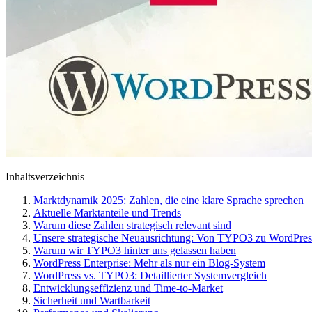
Inhaltsverzeichnis
Marktdynamik 2025: Zahlen, die eine klare Sprache sprechen
Aktuelle Marktanteile und Trends
Warum diese Zahlen strategisch relevant sind
Unsere strategische Neuausrichtung: Von TYPO3 zu WordPres
Warum wir TYPO3 hinter uns gelassen haben
WordPress Enterprise: Mehr als nur ein Blog-System
WordPress vs. TYPO3: Detaillierter Systemvergleich
Entwicklungseffizienz und Time-to-Market
Sicherheit und Wartbarkeit